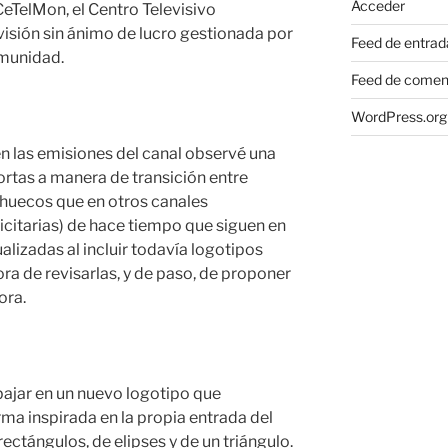
Acceder
CeTelMon, el Centro Televisivo
isión sin ánimo de lucro gestionada por
Feed de entrad
omunidad.
Feed de comen
WordPress.org
en las emisiones del canal observé una
cortas a manera de transición entre
 huecos que en otros canales
citarias) de hace tiempo que siguen en
lizadas al incluir todavía logotipos
ora de revisarlas, y de paso, de proponer
ora.
abajar en un nuevo logotipo que
rma inspirada en la propia entrada del
rectángulos, de elipses y de un triángulo.