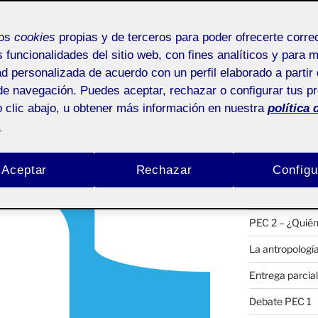
Buscar
o
por:
mos
cookies
propias y de terceros para poder ofrecerte corr
s funcionalidades del sitio web, con fines analíticos y para 
ad personalizada de acuerdo con un perfil elaborado a partir 
ACTIFOLIO 
Pública
de navegación. Puedes aceptar, rechazar o configurar tus p
 clic abajo, u obtener más información en nuestra
política 
Compartir el d
.
Etnografía para
Aceptar
Rechazar
Configu
PEC 2 – Segund
PEC 2 – Primer
PEC 2 – ¿Quién
La antropología
Entrega parcia
Debate PEC 1