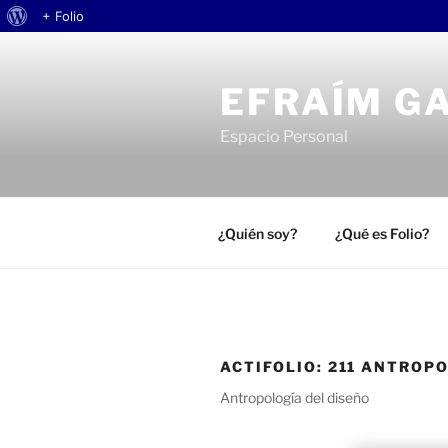
Acerca
+ Folio
Saltar
de
al
WordPress
EFRAÍM G
contenido
Espacio Personal
¿Quién soy?
¿Qué es Folio?
ACTIFOLIO:
211 ANTROPO
Antropología del diseño