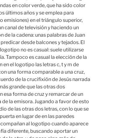
ndas en color verde, que ha sido color
los últimos años y se emplea para
 emisiones) en el triángulo superior,
 canal de televisión y haciendo un
ión de la cadena: unas palabras de Juan
a predicar desde balcones y tejados. El
logotipo no es casual: suele utilizarse
ía. Tampoco es casual la elección de la
 en el logotipo las letras c, t y m de
con una forma comparable a una cruz,
uerdo de la crucifixión de Jesús narrada
go más grande que las otras dos
n esa forma de cruz y remarcar de un
a de la emisora. Jugando a favor de esto
o de las otras dos letras, con lo que se
 puerta en lugar de en las paredes
e acompañan al logotipo cuando aparece
rafía diferente, buscando aportar un