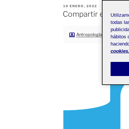
PUBLICADO
10 ENERO, 2022
EL
Compartir el diseñ
Utiliza
todas la
publicid
Antropología del diseño
hábitos 
haciendo
cookies