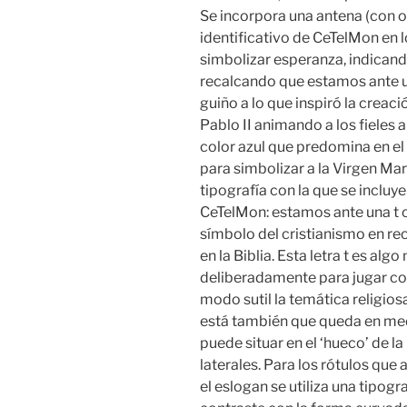
Se incorpora una antena (con o
identificativo de CeTelMon en 
simbolizar esperanza, indicando
recalcando que estamos ante un
guiño a lo que inspiró la creac
Pablo II animando a los fieles 
color azul que predomina en el 
para simbolizar a la Virgen Mar
tipografía con la que se incluyen
CeTelMon: estamos ante una t 
símbolo del cristianismo en rec
en la Biblia. Esta letra t es al
deliberadamente para jugar co
modo sutil la temática religios
está también que queda en medi
puede situar en el ‘hueco’ de la
laterales. Para los rótulos qu
el eslogan se utiliza una tipog