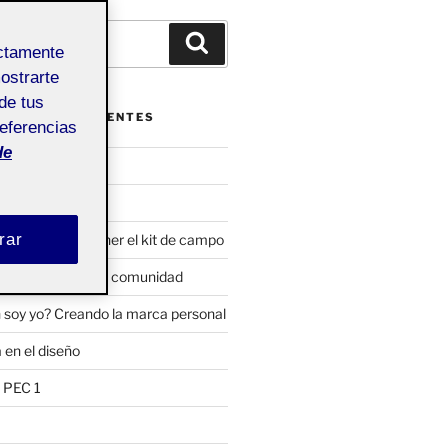
Buscar
ectamente
mostrarte
de tus
ENTRADAS RECIENTES
referencias
de
iseño
 el diseño
rar
a parte: Componer el kit de campo
a parte: Definir la comunidad
 soy yo? Creando la marca personal
 en el diseño
l PEC 1