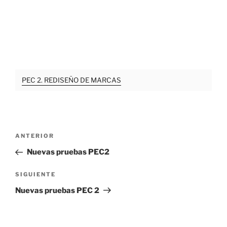
PEC 2. REDISEÑO DE MARCAS
Navegación
Entrada
ANTERIOR
de
anterior:
Nuevas pruebas PEC2
entradas
Siguiente
SIGUIENTE
entrada
Nuevas pruebas PEC 2