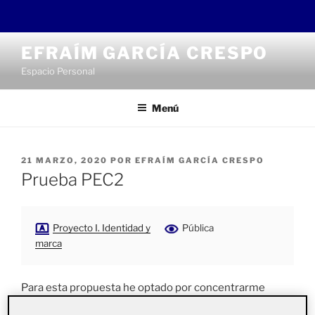
Saltar
EFRAÍM GARCÍA CRESPO
al
Espacio Personal
contenido
Menú
PUBLICADO
21 MARZO, 2020
POR
EFRAÍM GARCÍA CRESPO
EL
Prueba PEC2
Proyecto I. Identidad y
Pública
marca
Para esta propuesta he optado por concentrarme
únicamente en el logotipo e integrar en él el concepto