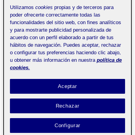
de la llave con el que había trabajado en pruebas
Utilizamos
cookies
propias y de terceros para
anteriores como representación de la idea de pagos
poder ofrecerte correctamente todas las
seguros que ofrece PayPal. Así, la primera ‘p’ del
funcionalidades del sitio web, con fines analíticos
nombre de la compañía es alargada con un rectángulo
y para mostrarte publicidad personalizada de
del mismo color, al que se añaden lateralmente dos
acuerdo con un perfil elaborado a partir de tus
más para completar la forma de la llave.
hábitos de navegación. Puedes aceptar, rechazar
o configurar tus preferencias haciendo clic abajo,
u obtener más información en nuestra
política de
cookies.
Aceptar
Rechazar
Configurar