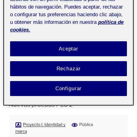
hábitos de navegación. Puedes aceptar, rechazar
o configurar tus preferencias haciendo clic abajo,
u obtener más información en nuestra
política de
cookies.
Aceptar
Rechazar
PEC 2. REDISEÑO DE MARCAS
Configurar
PUBLICADO
25 MARZO, 2020
EL
Nuevas pruebas PEC 2
Proyecto I. Identidad y
Pública
marca