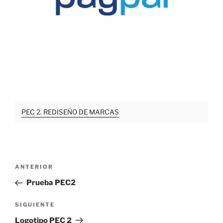
PEC 2. REDISEÑO DE MARCAS
Navegación
Entrada
ANTERIOR
de
anterior:
Prueba PEC2
entradas
Siguiente
SIGUIENTE
entrada
Logotipo PEC 2