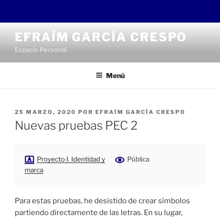
Saltar
EFRAÍM GARCÍA CRESPO
al
Espacio Personal
contenido
Menú
PUBLICADO
25 MARZO, 2020
POR
EFRAÍM GARCÍA CRESPO
EL
Nuevas pruebas PEC 2
Proyecto I. Identidad y
Pública
marca
Para estas pruebas, he desistido de crear símbolos
partiendo directamente de las letras. En su lugar,