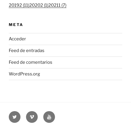
20192 (11)
20202 (1)
20211 (7)
META
Acceder
Feed de entradas
Feed de comentarios
WordPress.org
Twitter
Vimeo
Youtube
UOC
UOC
UOC
universidad
universidad
universitat